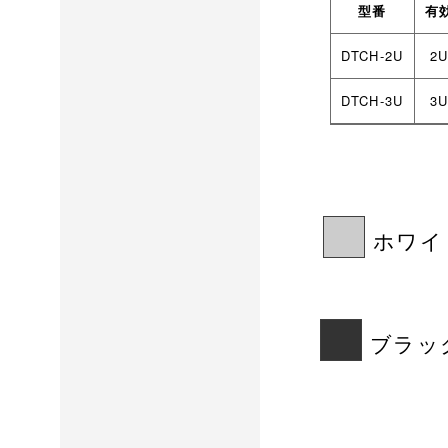
型番
有
DTCH-2U
2
DTCH-3U
3
ホワイト
ブラック