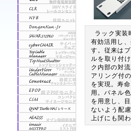
ラック実装
有効活用し、
す。従来は
ルを取り付
ク内部の対
アリング付の
を実現。寿命
用。パネル色
を用意し、
ないよう配
上げにも関