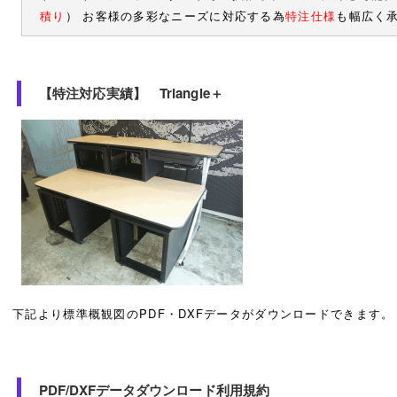
積り
） お客様の多彩なニーズに対応する為
特注仕様
も幅広く
【特注対応実績】 Triangle＋
下記より標準概観図のPDF・DXFデータがダウンロードできます。
PDF/DXFデータダウンロード利用規約