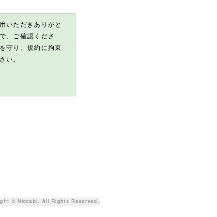
用いただきありがと
で、ご確認くださ
を守り、規約に拘束
さい。
ビスの利用規約を随
ビスを利用すること
に同意したことを意
約を当サービスに掲
覧いただくことで、
す。
XFデータ（以下、内容
ght © Niccabi. All Rights Reserved.
他の知的財産は、当