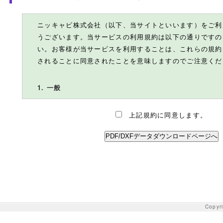
ニッキャビ株式会社（以下、当サイトといいます）をご利
うございます。当サービスの利用規約は以下の通りですの
い。お客様が当サービスを利用することは、これらの規約
されることに同意されたことを意味しますのでご注意くだ
1. 一般
ニッキャビ株式会社（以下、当社といいます）は、当サー
上記規約に同意します。
時変更することが出来ます。その変更後にお客様が当サー
は、お客様が変更した規約を守り、それに拘束されること
味します。将来、規約を変更した時は、当社は変更した規
示します。本利用規約の末尾に記載されている改訂日をご
規約が変更されたかどうかをご確認いただくことができま
2. サイトの内容
別記した場合を除いて、当サービスに掲載されるPDF/D
Copyri
といいます）に関する著作権、商標権、商品表示及びその